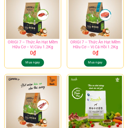
ORIGI 7 – Thức Ăn Hạt Mềm
ORIGI 7 – Thức Ăn Hạt Mềm
Hữu Cơ – Vị Cừu 1.2Kg
Hữu Cơ – Vị Cá Hồi 1.2Kg
0
₫
0
₫
Mua ngay
Mua ngay