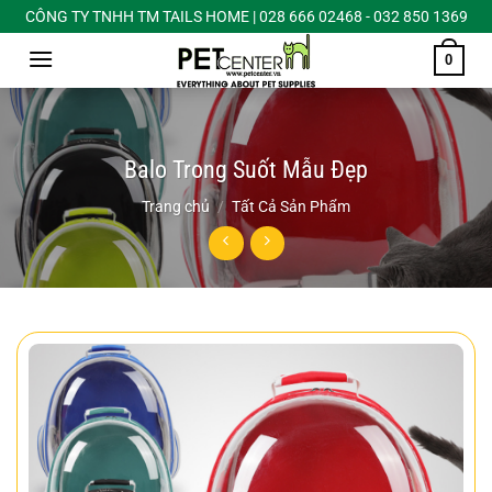
Chuyển
CÔNG TY TNHH TM TAILS HOME | 028 666 02468 - 032 850 1369
đến
0
nội
dung
Balo Trong Suốt Mẫu Đẹp
Trang chủ
/
Tất Cả Sản Phẩm