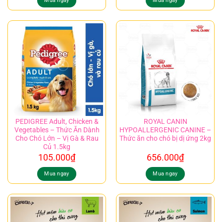
Mua ngay
Mua ngay
PEDIGREE Adult, Chicken &
ROYAL CANIN
Vegetables – Thức Ăn Dành
HYPOALLERGENIC CANINE –
Cho Chó Lớn – Vị Gà & Rau
Thức ăn cho chó bị dị ứng 2kg
Củ 1.5kg
105.000
₫
656.000
₫
Mua ngay
Mua ngay