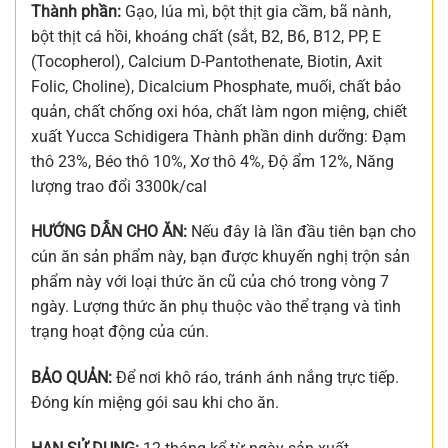
Thành phần:
Gạo, lúa mì, bột thịt gia cầm, bã nành,
bột thịt cá hồi, khoáng chất (sắt, B2, B6, B12, PP, E
(Tocopherol), Calcium D-Pantothenate, Biotin, Axit
Folic, Choline), Dicalcium Phosphate, muối, chất bảo
quản, chất chống oxi hóa, chất làm ngon miệng, chiết
xuất Yucca Schidigera Thành phần dinh dưỡng: Đạm
thô 23%, Béo thô 10%, Xơ thô 4%, Độ ẩm 12%, Năng
lượng trao đổi 3300k/cal
HƯỚNG DẪN CHO ĂN:
Nếu đây là lần đầu tiên bạn cho
cún ăn sản phẩm này, bạn được khuyến nghị trộn sản
phẩm này với loại thức ăn cũ của chó trong vòng 7
ngày. Lượng thức ăn phụ thuộc vào thể trạng và tình
trạng hoạt động của cún.
BẢO QUẢN:
Để nơi khô ráo, tránh ánh nắng trực tiếp.
Đóng kín miệng gói sau khi cho ăn.