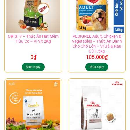
ORIGI 7 – Thức Ăn Hạt Mềm
PEDIGREE Adult, Chicken &
Hữu Cơ – Vị Vịt 2Kg
Vegetables – Thức Ăn Dành
Cho Chó Lớn – Vị Gà & Rau
Củ 1.5kg
0
₫
105.000
₫
Mua ngay
Mua ngay