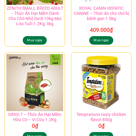
ZENITH SMALL BREED ADULT
ROYAL CANIN HEPATIC
– Thức Ăn Hạt Mềm Dành
CANINE – Thức ăn cho chó bị
Cho Chó Nhỏ Dưới 10kg Mọi
bệnh gan 1.5kg
Lứa Tuổi 1.2Kg, 3kg
409.000
₫
Mua ngay
Mua ngay
ORIGI 7 – Thức Ăn Hạt Mềm
Temptations tasty chicken
Hữu Cơ – Vị Cừu 1.2Kg
flavor 850g
0
₫
0
₫