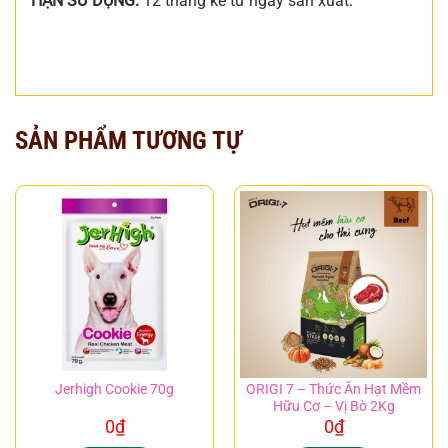
HẠN SỬ DỤNG:
12 tháng kể từ ngày sản xuất.
SẢN PHẨM TƯƠNG TỰ
ORIGI 7 – Thức Ăn Hạt Mềm
Jerhigh Cookie 70g
Hữu Cơ – Vị Bò 2Kg
0
₫
0
₫