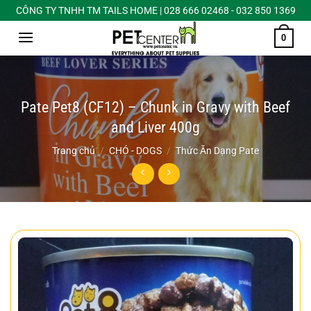
Chuyển
CÔNG TY TNHH TM TAILS HOME | 028 666 02468 - 032 850 1369
đến
0
nội
dung
Pate Pet8 (CF12) – Chunk in Gravy with Beef
and Liver 400g
Trang chủ
/
CHÓ - DOGS
/
Thức Ăn Dạng Pate