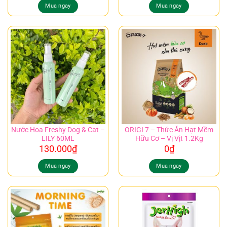
Mua ngay
Mua ngay
Nước Hoa Freshy Dog & Cat –
ORIGI 7 – Thức Ăn Hạt Mềm
LILY 60ML
Hữu Cơ – Vị Vịt 1.2Kg
130.000
₫
0
₫
Mua ngay
Mua ngay