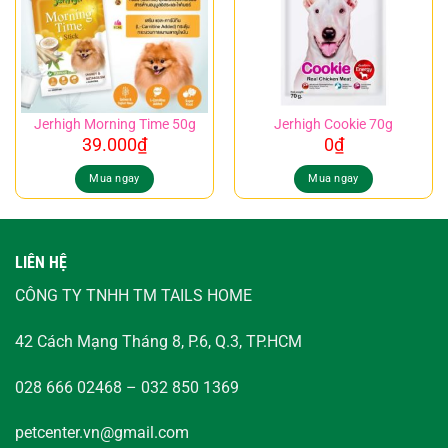
Jerhigh Morning Time 50g
Jerhigh Cookie 70g
39.000
₫
0
₫
Mua ngay
Mua ngay
LIÊN HỆ
CÔNG TY TNHH TM TAILS HOME
42 Cách Mạng Tháng 8, P.6, Q.3, TP.HCM
028 666 02468 – 032 850 1369
petcenter.vn@gmail.com