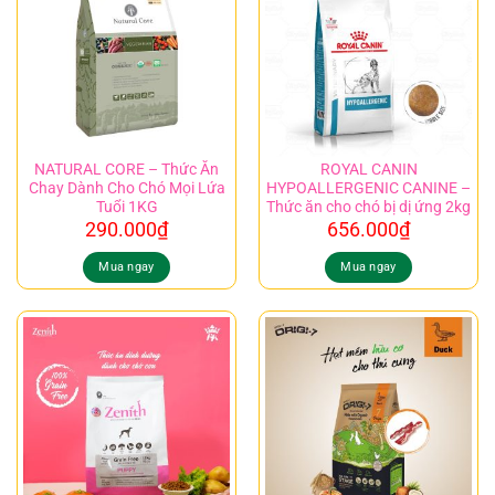
NATURAL CORE – Thức Ăn
ROYAL CANIN
Chay Dành Cho Chó Mọi Lứa
HYPOALLERGENIC CANINE –
Tuổi 1KG
Thức ăn cho chó bị dị ứng 2kg
290.000
₫
656.000
₫
Mua ngay
Mua ngay