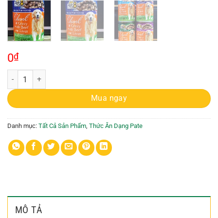
0
₫
Pate Pet8 (CF12) - Chunk in Gravy with Beef and Liver 400g số lượng
Mua ngay
Danh mục:
Tất Cả Sản Phẩm
,
Thức Ăn Dạng Pate
MÔ TẢ