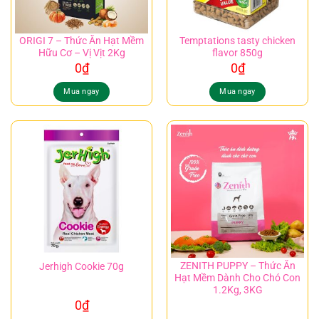
ORIGI 7 – Thức Ăn Hạt Mềm
Temptations tasty chicken
Hữu Cơ – Vị Vịt 2Kg
flavor 850g
0
₫
0
₫
Mua ngay
Mua ngay
ZENITH PUPPY – Thức Ăn
Jerhigh Cookie 70g
Hạt Mềm Dành Cho Chó Con
1.2Kg, 3KG
0
₫