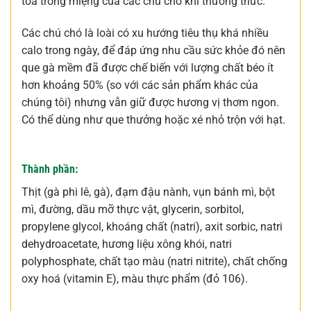
tỏa trong miệng của các chú chó khi thưởng thức.
Các chú chó là loài có xu hướng tiêu thụ khá nhiều
calo trong ngày, để đáp ứng nhu cầu sức khỏe đó nên
que gà mềm đã được chế biến với lượng chất béo ít
hơn khoảng 50% (so với các sản phẩm khác của
chúng tôi) nhưng vẫn giữ được hương vị thơm ngon.
Có thể dùng như que thưởng hoặc xé nhỏ trộn với hạt.
Thành phần:
Thịt (gà phi lê, gà), đạm đậu nành, vụn bánh mì, bột
mì, đường, dầu mỡ thực vật, glycerin, sorbitol,
propylene glycol, khoáng chất (natri), axit sorbic, natri
dehydroacetate, hương liệu xông khói, natri
polyphosphate, chất tạo màu (natri nitrite), chất chống
oxy hoá (vitamin E), màu thực phẩm (đỏ 106).