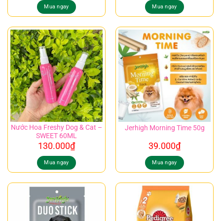
Mua ngay
Mua ngay
Nước Hoa Freshy Dog & Cat –
Jerhigh Morning Time 50g
SWEET 60ML
130.000
₫
39.000
₫
Mua ngay
Mua ngay