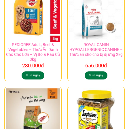
PEDIGREE Adult, Beef &
ROYAL CANIN
Vegetables – Thức Ăn Dành
HYPOALLERGENIC CANINE –
Cho Chó Lớn – Vị Bò & Rau Củ
Thức ăn cho chó bị dị ứng 2kg
3kg
230.000
₫
656.000
₫
Mua ngay
Mua ngay