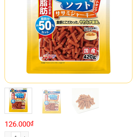
126.000
₫
Que gà mềm bổ dưỡng size nhỏ 420g số lượng