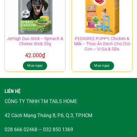
Jerhigh Duo Stick – Spinach &
PEDIGREE PUPPY, Chicken &
Cheese Stick 50g
Milk – Thức Ăn Dành Cho Chó
Con – Vị Gà & Sữa
42.000
₫
Mua ngay
Mua ngay
LIÊN HỆ
CÔNG TY TNHH TM TAILS HOME
42 Cách Mạng Tháng 8, P.6, Q.3, TP.HCM
028 666 02468 – 032 850 1369